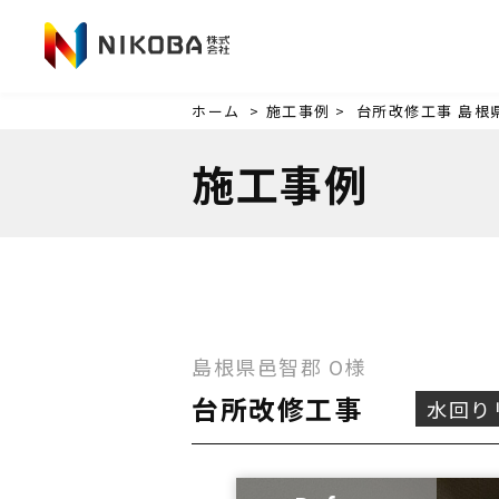
ホーム
>
施工事例 >
台所改修工事
島根
施工事例
島根県邑智郡
O様
台所改修工事
水回り