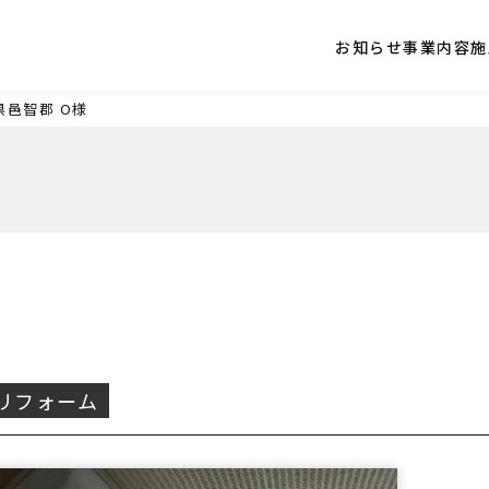
お知らせ
事業内容
施
県邑智郡
O様
リフォーム