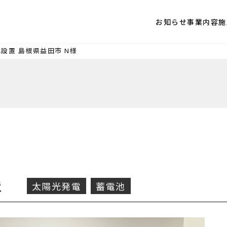
お知らせ
事業内容
施
池設置
島根県益田市
N様
置
太陽光発電
蓄電池