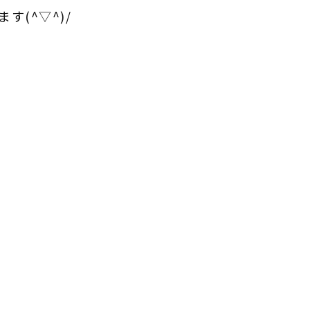
(^▽^)/